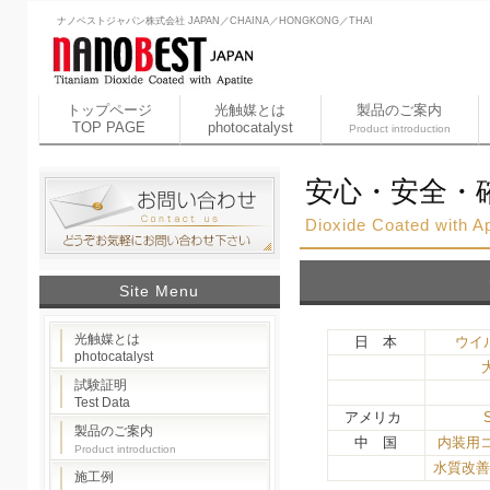
ナノベストジャパン株式会社 JAPAN／CHAINA／HONGKONG／THAI
トップページ
光触媒とは
製品のご案内
TOP PAGE
photocatalyst
Product introduction
安心・安全・
Dioxide Coated with Ap
Site Menu
光触媒とは
日 本
ウイ
photocatalyst
試験証明
Test Data
アメリカ
製品のご案内
中 国
内装用
Product introduction
水質改
施工例