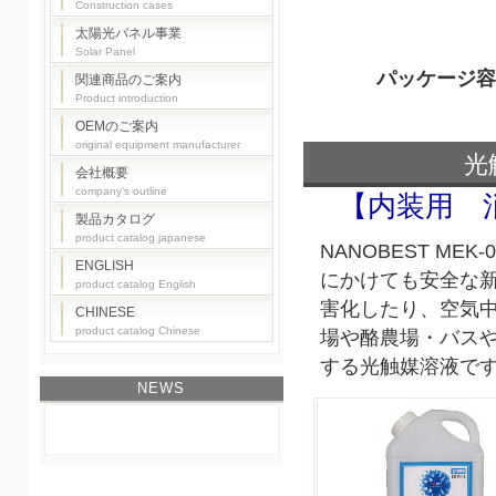
Construction cases
太陽光パネル事業
Solar Panel
パッケージ容
関連商品のご案内
Product introduction
OEMのご案内
original equipment manufacturer
光
会社概要
company’s outline
【内装用 
製品カタログ
product catalog japanese
NANOBEST M
ENGLISH
にかけても安全な
product catalog English
害化したり、空気
CHINESE
product catalog Chinese
場や酪農場・バス
する光触媒溶液で
NEWS